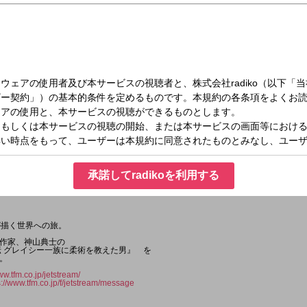
火）24:00～24:55
承諾してradikoを利用する
家が描く世界への旅。
作家、神山典士の
伝 グレイシー一族に柔術を教えた男』 を
。
ww.tfm.co.jp/jetstream/
s://www.tfm.co.jp/f/jetstream/message