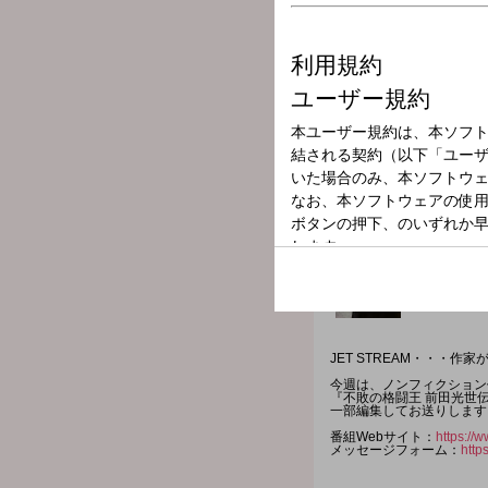
放送局
放送時間
2026年6月9日（
番組名
JET STREAM
JET STREAM・・・作
今週は、ノンフィクション
『不敗の格闘王 前田光世
一部編集してお送りします
番組Webサイト：
https://w
メッセージフォーム：
http