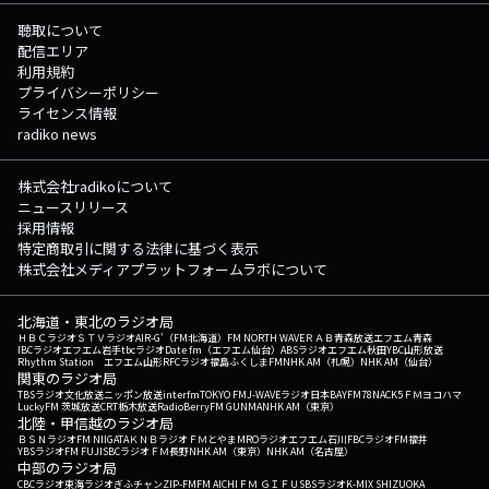
聴取について
配信エリア
利用規約
プライバシーポリシー
ライセンス情報
radiko news
株式会社radikoについて
ニュースリリース
採用情報
特定商取引に関する法律に基づく表示
株式会社メディアプラットフォームラボについて
北海道・東北のラジオ局
ＨＢＣラジオ
ＳＴＶラジオ
AIR-G'（FM北海道）
FM NORTH WAVE
ＲＡＢ青森放送
エフエム青森
IBCラジオ
エフエム岩手
tbcラジオ
Date fm（エフエム仙台）
ABSラジオ
エフエム秋田
YBC山形放送
Rhythm Station エフエム山形
RFCラジオ福島
ふくしまFM
NHK AM（札幌）
NHK AM（仙台）
関東のラジオ局
TBSラジオ
文化放送
ニッポン放送
interfm
TOKYO FM
J-WAVE
ラジオ日本
BAYFM78
NACK5
ＦＭヨコハマ
LuckyFM 茨城放送
CRT栃木放送
RadioBerry
FM GUNMA
NHK AM（東京）
北陸・甲信越のラジオ局
ＢＳＮラジオ
FM NIIGATA
ＫＮＢラジオ
ＦＭとやま
MROラジオ
エフエム石川
FBCラジオ
FM福井
YBSラジオ
FM FUJI
SBCラジオ
ＦＭ長野
NHK AM（東京）
NHK AM（名古屋）
中部のラジオ局
CBCラジオ
東海ラジオ
ぎふチャン
ZIP-FM
FM AICHI
ＦＭ ＧＩＦＵ
SBSラジオ
K-MIX SHIZUOKA