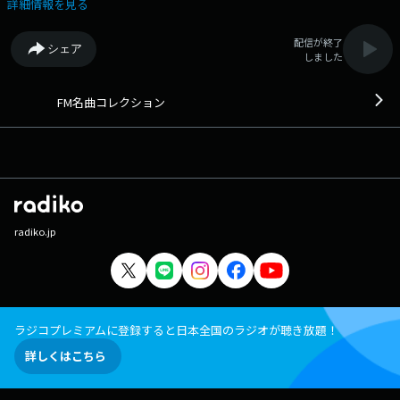
楽番組です。 番組Webサイト：
詳細情報を見る
https://fmfukuoka.co.jp/program/fmmc/ メッセージフォーム：
https://fmfukuoka.co.jp/message/?program_id=30
配信が終了
シェア
しました
FM名曲コレクション
radiko.jp
ラジコプレミアムに登録すると日本全国のラジオが聴き放題！
詳しくはこちら