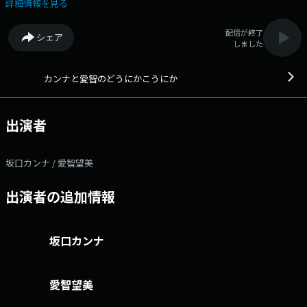
が、 概ね頑張っている… そんな“どうにかこうにか”生きている30代前
詳細情報を見る
半女子の2人が “どうにかこうにか”頑張っていこう、と リスナーの皆
さんと肩を組みながら 社会に立ち向かっていく番組です。 この番組
配信が終了
シェア
は YouTube・Podcastと完全連動！！ 放送前にYouTubeでネタ会議
しました
を、 Podcastではアフタートークをお楽しみいただけます♪ 番組
Webサイト：https://fmfukuoka.co.jp/program/doukou/ メールアドレ
ス：doukou@fmfukuoka.jp メッセージフォーム：
カンナと愛智のどうにかこうにか
https://fmfukuoka.co.jp/message/?program_id=818 Xハッシュタグ
は「#どうにかこうにか」 Xアカウントは「@_dounikakounika」
出演者
坂口カンナ / 愛智望美
出演者の追加情報
坂口カンナ
愛智望美