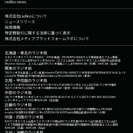
radiko news
株式会社radikoについて
ニュースリリース
採用情報
特定商取引に関する法律に基づく表示
株式会社メディアプラットフォームラボについて
北海道・東北のラジオ局
ＨＢＣラジオ
ＳＴＶラジオ
AIR-G'（FM北海道）
FM NORTH WAVE
ＲＡＢ青森放送
エフエム青森
IBCラジオ
エフエム岩手
tbcラジオ
Date fm（エフエム仙台）
ABSラジオ
エフエム秋田
YBC山形放送
Rhythm Station エフエム山形
RFCラジオ福島
ふくしまFM
NHK AM（札幌）
NHK AM（仙台）
関東のラジオ局
TBSラジオ
文化放送
ニッポン放送
interfm
TOKYO FM
J-WAVE
ラジオ日本
BAYFM78
NACK5
ＦＭヨコハマ
LuckyFM 茨城放送
CRT栃木放送
RadioBerry
FM GUNMA
NHK AM（東京）
北陸・甲信越のラジオ局
ＢＳＮラジオ
FM NIIGATA
ＫＮＢラジオ
ＦＭとやま
MROラジオ
エフエム石川
FBCラジオ
FM福井
YBSラジオ
FM FUJI
SBCラジオ
ＦＭ長野
NHK AM（東京）
NHK AM（名古屋）
中部のラジオ局
CBCラジオ
東海ラジオ
ぎふチャン
ZIP-FM
FM AICHI
ＦＭ ＧＩＦＵ
SBSラジオ
K-MIX SHIZUOKA
レディオキューブ ＦＭ三重
NHK AM（名古屋）
近畿のラジオ局
ABCラジオ
MBSラジオ
OBCラジオ大阪
FM COCOLO
FM802
FM大阪
ラジオ関西
Kiss FM KOBE
e-radio FM滋賀
KBS京都ラジオ
α-STATION FM KYOTO
wbs和歌山放送
NHK AM（大阪）
中国・四国のラジオ局
BSSラジオ
エフエム山陰
ＲＳＫラジオ
ＦＭ岡山
RCCラジオ
広島FM
ＫＲＹ山口放送
エフエム山口
ＪＲＴ四国放送
FM徳島
RNC西日本放送
FM香川
RNB南海放送
FM愛媛
RKC高知放送
エフエム高知
NHK AM（広島）
NHK AM（松山）
九州・沖縄のラジオ局