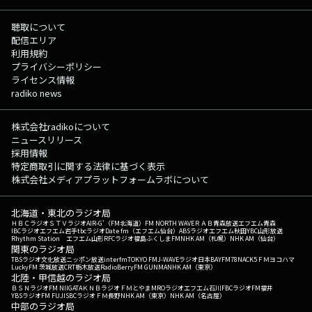
聴取について
配信エリア
利用規約
プライバシーポリシー
ライセンス情報
radiko news
株式会社radikoについて
ニュースリリース
採用情報
特定商取引に関する法律に基づく表示
株式会社メディアプラットフォームラボについて
北海道・東北のラジオ局
ＨＢＣラジオ
ＳＴＶラジオ
AIR-G'（FM北海道）
FM NORTH WAVE
ＲＡＢ青森放送
エフエム青森
IBCラジオ
エフエム岩手
tbcラジオ
Date fm（エフエム仙台）
ABSラジオ
エフエム秋田
YBC山形放送
Rhythm Station エフエム山形
RFCラジオ福島
ふくしまFM
NHK AM（札幌）
NHK AM（仙台）
関東のラジオ局
TBSラジオ
文化放送
ニッポン放送
interfm
TOKYO FM
J-WAVE
ラジオ日本
BAYFM78
NACK5
ＦＭヨコハマ
LuckyFM 茨城放送
CRT栃木放送
RadioBerry
FM GUNMA
NHK AM（東京）
北陸・甲信越のラジオ局
ＢＳＮラジオ
FM NIIGATA
ＫＮＢラジオ
ＦＭとやま
MROラジオ
エフエム石川
FBCラジオ
FM福井
YBSラジオ
FM FUJI
SBCラジオ
ＦＭ長野
NHK AM（東京）
NHK AM（名古屋）
中部のラジオ局