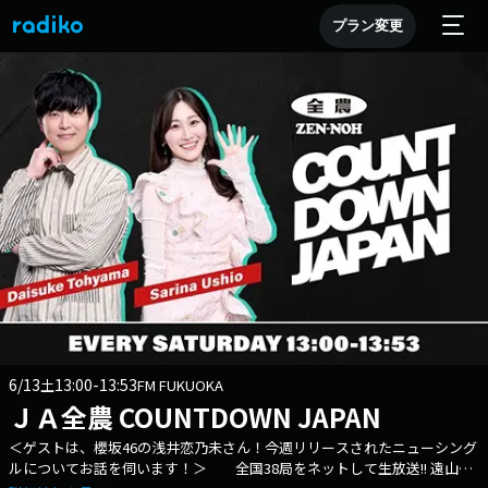
プラン変更
6/13
13:00-13:53
土
FM FUKUOKA
ＪＡ全農 COUNTDOWN JAPAN
＜ゲストは、櫻坂46の浅井恋乃未さん！今週リリースされたニューシング
ルについてお話を伺います！＞ 全国38局をネットして生放送!! 遠山大