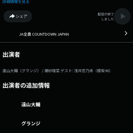
輔と潮紗理菜が土曜日のお昼を音楽とともに彩ります。 番組オリジナ
詳細情報を見る
ルチャートのカウントダウンに加え、 JA全農からの“美味しい”プレゼン
トもあります！ そして本日のゲストは、櫻坂46の浅井恋乃未さ
配信が終了
シェア
ん！ 今週リリースされたニューシングル『Lonesome rabbit / What's
しました
"KAZOKU"?』についてお話を伺います!! オンエアリアクションやメッ
セージ、プレゼント応募など、 皆さんの参加お待ちしてます!! 本日の
ゲスト： 浅井恋乃未（櫻坂46） 番組Webサイト：
JA全農 COUNTDOWN JAPAN
https://www.tfm.co.jp/countdownjapan/ メッセージフォーム：
https://www.tfm.co.jp/f/countdownjapan/message Xハッシュタグは
「#JA全農CDJ」 Xアカウントは「@JA_CDJ」
出演者
遠山大輔（グランジ） / 潮紗理菜 ゲスト: 浅井恋乃未（櫻坂46）
出演者の追加情報
遠山大輔
グランジ