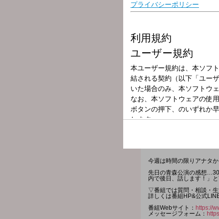
放送局
放送時間
2026年6月13日
番組名
福山雅治 福の
今週は時間の限りアナタか
先日の青森公演の感想…3
内で後日、話します！」と
▽番組では質問・相談・生
詳しくは番組HP&公式LIN
番組Webサイト：
https://w
メッセージフォーム：
http