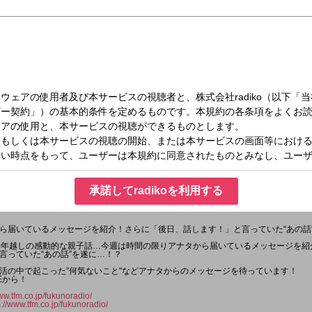
（土）14:00～14:55
ラジオ
承諾してradikoを利用する
ら届いているメッセージを紹介！さらに「後日、話します！」と言っていた“あの話
0年越しの感動的な親子話…今週は時間の限りアナタから届いているメッセージを紹
言っていた“あの話”を遂に…！？
活の中で起こった”何気ないこと"などアナタからのメッセージを待っています！
Eから！
ww.tfm.co.jp/fukunoradio/
s://www.tfm.co.jp/fukunoradio/