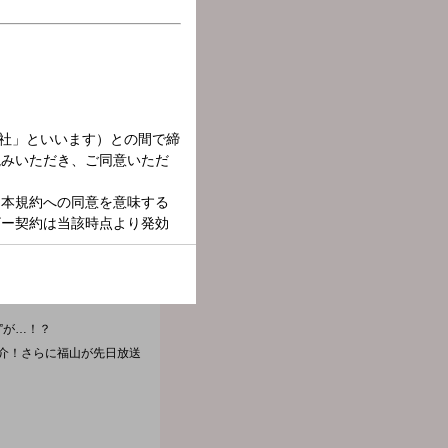
”が…！？
介！さらに福山が先日放送