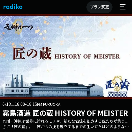
プラン変更
6/13
18:00-18:15
土
FM FUKUOKA
霧島酒造 匠の蔵 HISTORY OF MEISTER
九州・沖縄は世界に誇れるモノや、新たな価値を創造する匠たちが集うま
さに「匠の蔵」。 匠が今の技を確立するまでの生い立ちはどのようなも