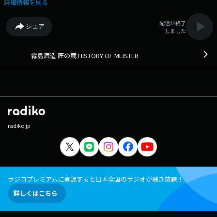
のだったのか。 どのような苦節を経て今に至るのか。彼らが繋いできた
詳細情報を見る
モノ、未来へ繋ぐモノは何なのか。 歌人の俵万智が、匠の軌跡を辿りな
がら、 これからの新しい時代を生きるヒントとなるパワーワードを、リ
配信が終了
シェア
スナーへお届けします。 番組Webサイト：
しました
https://fmfukuoka.co.jp/program/takumi/ メールアドレス：
takumi@fmfukuoka.jp メッセージフォーム：
https://fmfukuoka.co.jp/message/?program_id=16
霧島酒造 匠の蔵 HISTORY OF MEISTER
radiko.jp
ラジコプレミアムに登録すると日本全国のラジオが聴き放題！
詳しくはこちら