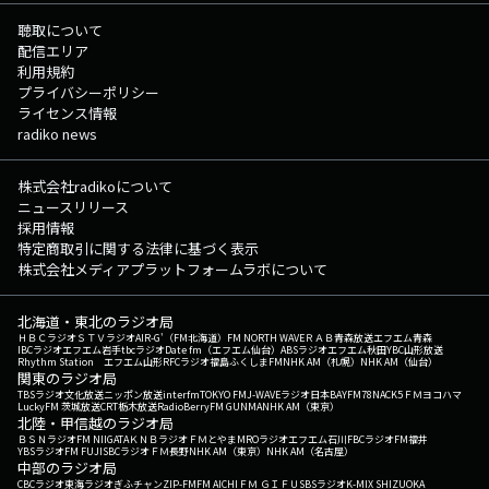
聴取について
配信エリア
利用規約
プライバシーポリシー
ライセンス情報
radiko news
株式会社radikoについて
ニュースリリース
採用情報
特定商取引に関する法律に基づく表示
株式会社メディアプラットフォームラボについて
北海道・東北のラジオ局
ＨＢＣラジオ
ＳＴＶラジオ
AIR-G'（FM北海道）
FM NORTH WAVE
ＲＡＢ青森放送
エフエム青森
IBCラジオ
エフエム岩手
tbcラジオ
Date fm（エフエム仙台）
ABSラジオ
エフエム秋田
YBC山形放送
Rhythm Station エフエム山形
RFCラジオ福島
ふくしまFM
NHK AM（札幌）
NHK AM（仙台）
関東のラジオ局
TBSラジオ
文化放送
ニッポン放送
interfm
TOKYO FM
J-WAVE
ラジオ日本
BAYFM78
NACK5
ＦＭヨコハマ
LuckyFM 茨城放送
CRT栃木放送
RadioBerry
FM GUNMA
NHK AM（東京）
北陸・甲信越のラジオ局
ＢＳＮラジオ
FM NIIGATA
ＫＮＢラジオ
ＦＭとやま
MROラジオ
エフエム石川
FBCラジオ
FM福井
YBSラジオ
FM FUJI
SBCラジオ
ＦＭ長野
NHK AM（東京）
NHK AM（名古屋）
中部のラジオ局
CBCラジオ
東海ラジオ
ぎふチャン
ZIP-FM
FM AICHI
ＦＭ ＧＩＦＵ
SBSラジオ
K-MIX SHIZUOKA