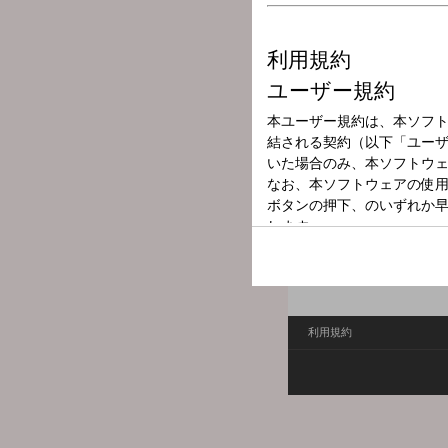
放送局
放送時間
2026年6月13日
番組名
POWER PLAY -m
FM FUKUOKAのイチ
番組Webサイト：
https://f
利用規約