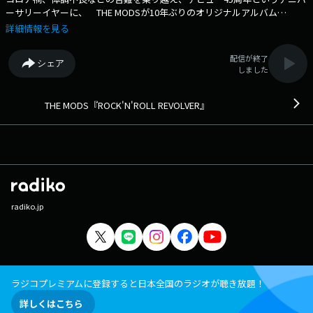
ーサリーイヤーに、 THE MODSが10年ぶりのオリジナルアルバム
「REVOLVER 45」をリリース。 また、ファンのリクエストによるレーベ
詳細情報を見る
ルの垣根を超えたベストアルバム 「SMOKIN’ GUN ～Forever Hits：Fan
Edition 45～」もリリースされます。 それを記念して、THE MODS 森
配信が終了
シェア
山達也さんのレギュラー番組が13年ぶりにエフエム福岡でオンエア！ 番
しました
組では、THE MODSの45周年をお祝いするとともに、 森山達也さんが奇
跡の復活を果たすまでの道のり、THE MODSやメンバーに対する思いをじ
っくりお聞きします。 そして、THE MODSが見据える未来とは？ 番
THE MODS『ROCK'N'ROLL REVOLVER』
組Webサイト：https://fmfukuoka.co.jp/topics/1610.html
radiko.jp
ラジコプレミアムに登録すると日本全国のラジオが聴き放題！
詳しくはこちら