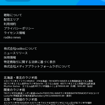
聴取について
配信エリア
利用規約
プライバシーポリシー
ライセンス情報
radiko news
株式会社radikoについて
ニュースリリース
採用情報
特定商取引に関する法律に基づく表示
株式会社メディアプラットフォームラボについて
北海道・東北のラジオ局
ＨＢＣラジオ
ＳＴＶラジオ
AIR-G'（FM北海道）
FM NORTH WAVE
ＲＡＢ青森放送
エフエム青森
IBCラジオ
エフエム岩手
tbcラジオ
Date fm（エフエム仙台）
ABSラジオ
エフエム秋田
YBC山形放送
Rhythm Station エフエム山形
RFCラジオ福島
ふくしまFM
NHK AM（札幌）
NHK AM（仙台）
関東のラジオ局
TBSラジオ
文化放送
ニッポン放送
interfm
TOKYO FM
J-WAVE
ラジオ日本
BAYFM78
NACK5
ＦＭヨコハマ
LuckyFM 茨城放送
CRT栃木放送
RadioBerry
FM GUNMA
NHK AM（東京）
北陸・甲信越のラジオ局
ＢＳＮラジオ
FM NIIGATA
ＫＮＢラジオ
ＦＭとやま
MROラジオ
エフエム石川
FBCラジオ
FM福井