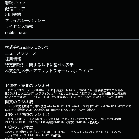
聴取について
配信エリア
利用規約
プライバシーポリシー
ライセンス情報
radiko news
株式会社radikoについて
ニュースリリース
採用情報
特定商取引に関する法律に基づく表示
株式会社メディアプラットフォームラボについて
北海道・東北のラジオ局
ＨＢＣラジオ
ＳＴＶラジオ
AIR-G'（FM北海道）
FM NORTH WAVE
ＲＡＢ青森放送
エフエム青森
IBCラジオ
エフエム岩手
tbcラジオ
Date fm（エフエム仙台）
ABSラジオ
エフエム秋田
YBC山形放送
Rhythm Station エフエム山形
RFCラジオ福島
ふくしまFM
NHK AM（札幌）
NHK AM（仙台）
関東のラジオ局
TBSラジオ
文化放送
ニッポン放送
interfm
TOKYO FM
J-WAVE
ラジオ日本
BAYFM78
NACK5
ＦＭヨコハマ
LuckyFM 茨城放送
CRT栃木放送
RadioBerry
FM GUNMA
NHK AM（東京）
北陸・甲信越のラジオ局
ＢＳＮラジオ
FM NIIGATA
ＫＮＢラジオ
ＦＭとやま
MROラジオ
エフエム石川
FBCラジオ
FM福井
YBSラジオ
FM FUJI
SBCラジオ
ＦＭ長野
NHK AM（東京）
NHK AM（名古屋）
中部のラジオ局
CBCラジオ
東海ラジオ
ぎふチャン
ZIP-FM
FM AICHI
ＦＭ ＧＩＦＵ
SBSラジオ
K-MIX SHIZUOKA
レディオキューブ ＦＭ三重
NHK AM（名古屋）