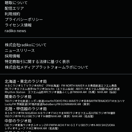
聴取について
配信エリア
利用規約
プライバシーポリシー
ライセンス情報
radiko news
株式会社radikoについて
ニュースリリース
採用情報
特定商取引に関する法律に基づく表示
株式会社メディアプラットフォームラボについて
北海道・東北のラジオ局
ＨＢＣラジオ
ＳＴＶラジオ
AIR-G'（FM北海道）
FM NORTH WAVE
ＲＡＢ青森放送
エフエム青森
IBCラジオ
エフエム岩手
tbcラジオ
Date fm（エフエム仙台）
ABSラジオ
エフエム秋田
YBC山形放送
Rhythm Station エフエム山形
RFCラジオ福島
ふくしまFM
NHK AM（札幌）
NHK AM（仙台）
関東のラジオ局
TBSラジオ
文化放送
ニッポン放送
interfm
TOKYO FM
J-WAVE
ラジオ日本
BAYFM78
NACK5
ＦＭヨコハマ
LuckyFM 茨城放送
CRT栃木放送
RadioBerry
FM GUNMA
NHK AM（東京）
北陸・甲信越のラジオ局
ＢＳＮラジオ
FM NIIGATA
ＫＮＢラジオ
ＦＭとやま
MROラジオ
エフエム石川
FBCラジオ
FM福井
YBSラジオ
FM FUJI
SBCラジオ
ＦＭ長野
NHK AM（東京）
NHK AM（名古屋）
中部のラジオ局
CBCラジオ
東海ラジオ
ぎふチャン
ZIP-FM
FM AICHI
ＦＭ ＧＩＦＵ
SBSラジオ
K-MIX SHIZUOKA
レディオキューブ ＦＭ三重
NHK AM（名古屋）