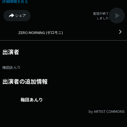
https://fmfukuoka.co.jp/program/zero_moni/ メールアドレス：
詳細情報を見る
zero@fmfukuoka.jp メッセージフォーム：
https://fmfukuoka.co.jp/message/?program_id=159 Xハッシュタグ
配信が終了
シェア
は「#ゼロモニ」 Xアカウントは「@FMZEROMONI」
しました
ZERO MORNING (ゼロモニ)
出演者
梅田あんり
出演者の追加情報
梅田あんり
by ARTIST COMMONS