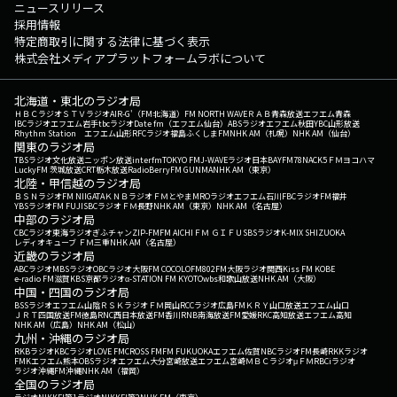
ニュースリリース
採用情報
特定商取引に関する法律に基づく表示
株式会社メディアプラットフォームラボについて
北海道・東北のラジオ局
ＨＢＣラジオ
ＳＴＶラジオ
AIR-G'（FM北海道）
FM NORTH WAVE
ＲＡＢ青森放送
エフエム青森
IBCラジオ
エフエム岩手
tbcラジオ
Date fm（エフエム仙台）
ABSラジオ
エフエム秋田
YBC山形放送
Rhythm Station エフエム山形
RFCラジオ福島
ふくしまFM
NHK AM（札幌）
NHK AM（仙台）
関東のラジオ局
TBSラジオ
文化放送
ニッポン放送
interfm
TOKYO FM
J-WAVE
ラジオ日本
BAYFM78
NACK5
ＦＭヨコハマ
LuckyFM 茨城放送
CRT栃木放送
RadioBerry
FM GUNMA
NHK AM（東京）
北陸・甲信越のラジオ局
ＢＳＮラジオ
FM NIIGATA
ＫＮＢラジオ
ＦＭとやま
MROラジオ
エフエム石川
FBCラジオ
FM福井
YBSラジオ
FM FUJI
SBCラジオ
ＦＭ長野
NHK AM（東京）
NHK AM（名古屋）
中部のラジオ局
CBCラジオ
東海ラジオ
ぎふチャン
ZIP-FM
FM AICHI
ＦＭ ＧＩＦＵ
SBSラジオ
K-MIX SHIZUOKA
レディオキューブ ＦＭ三重
NHK AM（名古屋）
近畿のラジオ局
ABCラジオ
MBSラジオ
OBCラジオ大阪
FM COCOLO
FM802
FM大阪
ラジオ関西
Kiss FM KOBE
e-radio FM滋賀
KBS京都ラジオ
α-STATION FM KYOTO
wbs和歌山放送
NHK AM（大阪）
中国・四国のラジオ局
BSSラジオ
エフエム山陰
ＲＳＫラジオ
ＦＭ岡山
RCCラジオ
広島FM
ＫＲＹ山口放送
エフエム山口
ＪＲＴ四国放送
FM徳島
RNC西日本放送
FM香川
RNB南海放送
FM愛媛
RKC高知放送
エフエム高知
NHK AM（広島）
NHK AM（松山）
九州・沖縄のラジオ局
RKBラジオ
KBCラジオ
LOVE FM
CROSS FM
FM FUKUOKA
エフエム佐賀
NBCラジオ
FM長崎
RKKラジオ
FMKエフエム熊本
OBSラジオ
エフエム大分
宮崎放送
エフエム宮崎
ＭＢＣラジオ
μＦＭ
RBCiラジオ
ラジオ沖縄
FM沖縄
NHK AM（福岡）
全国のラジオ局