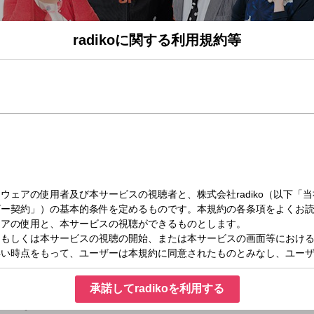
radikoに関する利用規約等
木）09:00～10:55
サン”こと 中島浩二 が、幾度の放送時間の建て増し建て増しを経て、長時間に渡り
、そして時々アホに語ります。
スマートに生き抜くためにマストなレディオプログラム。
けます！(うそぴょーん！)
 】
ズコーナー。“超難問”かつ“独創的な”クイズをスタッフが日夜考え出題。
承諾してradikoを利用する
！！
EPORT 】