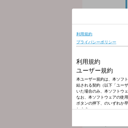
放送局
放送時間
2026年7月9日（
番組名
MORNING JAM
”大牟田育ちのお喋りグラ
分かり易く、たまには熱く
殺伐としたこの現代社会を
壊れかけのレディオでも聴
▽09:00〜 【 問題です！！
毎朝９時の時報直後のクイ
ぜひ、チャレンジしてみて
▽09:25〜 【 TODAY'S R