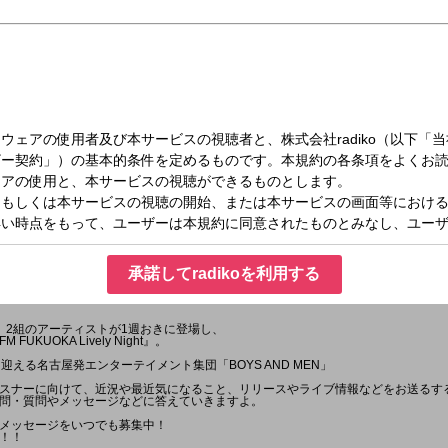
木）25:30～25:55
Lively Night『BOYS AND MENのボイめんたいRadio』
承諾してradikoを利用する
ら、2組のアーティストが1週おきに登場し、
KUOKA Lively Night』。
迎える名古屋発エンターテイメント集団「BOYS AND MEN」
スナーに向けて、近況や最近気になること、リリースやライブ情報などをお送るす
問・質問やメッセージなどに答えていきますよ。
メッセージをいつでも募集中！
！！