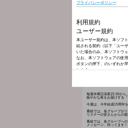
放送局
放送時間
2026年7月9日（
番組名
FM FUKUOKA 
毎週木曜日深夜25:30か
賑やかな夜をお届けする『FM FU
今週は、今年結成15周年を
番組では、各グループがリ
リスナーの皆さんからの疑
番組では、各グループへの
メッセージ、待ってます！