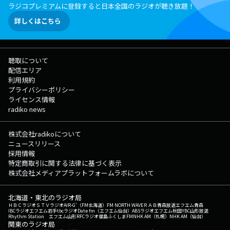
ラジコプレミアムに登録すると日本全国のラジオが聴き放題！
詳しくはこちら
聴取について
配信エリア
利用規約
プライバシーポリシー
ライセンス情報
radiko news
株式会社radikoについて
ニュースリリース
採用情報
特定商取引に関する法律に基づく表示
株式会社メディアプラットフォームラボについて
北海道・東北のラジオ局
ＨＢＣラジオ
ＳＴＶラジオ
AIR-G'（FM北海道）
FM NORTH WAVE
ＲＡＢ青森放送
エフエム青森
IBCラジオ
エフエム岩手
tbcラジオ
Date fm（エフエム仙台）
ABSラジオ
エフエム秋田
YBC山形放送
Rhythm Station エフエム山形
RFCラジオ福島
ふくしまFM
NHK AM（札幌）
NHK AM（仙台）
関東のラジオ局