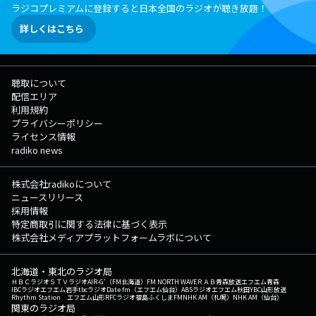
ラジコプレミアムに登録すると日本全国のラジオが聴き放題！
詳しくはこちら
聴取について
配信エリア
利用規約
プライバシーポリシー
ライセンス情報
radiko news
株式会社radikoについて
ニュースリリース
採用情報
特定商取引に関する法律に基づく表示
株式会社メディアプラットフォームラボについて
北海道・東北のラジオ局
ＨＢＣラジオ
ＳＴＶラジオ
AIR-G'（FM北海道）
FM NORTH WAVE
ＲＡＢ青森放送
エフエム青森
IBCラジオ
エフエム岩手
tbcラジオ
Date fm（エフエム仙台）
ABSラジオ
エフエム秋田
YBC山形放送
Rhythm Station エフエム山形
RFCラジオ福島
ふくしまFM
NHK AM（札幌）
NHK AM（仙台）
関東のラジオ局