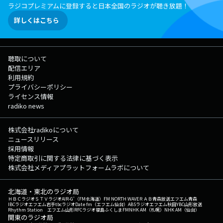
ラジコプレミアムに登録すると日本全国のラジオが聴き放題！
詳しくはこちら
聴取について
配信エリア
利用規約
プライバシーポリシー
ライセンス情報
radiko news
株式会社radikoについて
ニュースリリース
採用情報
特定商取引に関する法律に基づく表示
株式会社メディアプラットフォームラボについて
北海道・東北のラジオ局
ＨＢＣラジオ
ＳＴＶラジオ
AIR-G'（FM北海道）
FM NORTH WAVE
ＲＡＢ青森放送
エフエム青森
IBCラジオ
エフエム岩手
tbcラジオ
Date fm（エフエム仙台）
ABSラジオ
エフエム秋田
YBC山形放送
Rhythm Station エフエム山形
RFCラジオ福島
ふくしまFM
NHK AM（札幌）
NHK AM（仙台）
関東のラジオ局