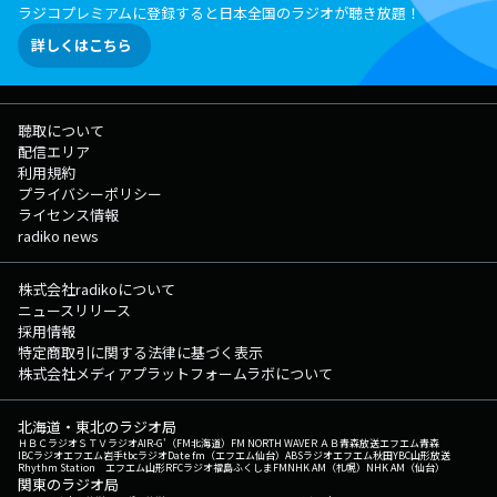
ラジコプレミアムに登録すると日本全国のラジオが聴き放題！
詳しくはこちら
聴取について
配信エリア
利用規約
プライバシーポリシー
ライセンス情報
radiko news
株式会社radikoについて
ニュースリリース
採用情報
特定商取引に関する法律に基づく表示
株式会社メディアプラットフォームラボについて
北海道・東北のラジオ局
ＨＢＣラジオ
ＳＴＶラジオ
AIR-G'（FM北海道）
FM NORTH WAVE
ＲＡＢ青森放送
エフエム青森
IBCラジオ
エフエム岩手
tbcラジオ
Date fm（エフエム仙台）
ABSラジオ
エフエム秋田
YBC山形放送
Rhythm Station エフエム山形
RFCラジオ福島
ふくしまFM
NHK AM（札幌）
NHK AM（仙台）
関東のラジオ局