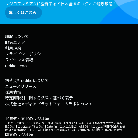
ラジコプレミアムに登録すると日本全国のラジオが聴き放題！
詳しくはこちら
聴取について
配信エリア
利用規約
プライバシーポリシー
ライセンス情報
radiko news
株式会社radikoについて
ニュースリリース
採用情報
特定商取引に関する法律に基づく表示
株式会社メディアプラットフォームラボについて
北海道・東北のラジオ局
ＨＢＣラジオ
ＳＴＶラジオ
AIR-G'（FM北海道）
FM NORTH WAVE
ＲＡＢ青森放送
エフエム青森
IBCラジオ
エフエム岩手
tbcラジオ
Date fm（エフエム仙台）
ABSラジオ
エフエム秋田
YBC山形放送
Rhythm Station エフエム山形
RFCラジオ福島
ふくしまFM
NHK AM（札幌）
NHK AM（仙台）
関東のラジオ局