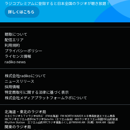
ラジコプレミアムに登録すると日本全国のラジオが聴き放題！
詳しくはこちら
聴取について
配信エリア
利用規約
プライバシーポリシー
ライセンス情報
radiko news
株式会社radikoについて
ニュースリリース
採用情報
特定商取引に関する法律に基づく表示
株式会社メディアプラットフォームラボについて
北海道・東北のラジオ局
ＨＢＣラジオ
ＳＴＶラジオ
AIR-G'（FM北海道）
FM NORTH WAVE
ＲＡＢ青森放送
エフエム青森
IBCラジオ
エフエム岩手
tbcラジオ
Date fm（エフエム仙台）
ABSラジオ
エフエム秋田
YBC山形放送
Rhythm Station エフエム山形
RFCラジオ福島
ふくしまFM
NHK AM（札幌）
NHK AM（仙台）
関東のラジオ局