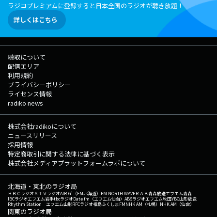
ラジコプレミアムに登録すると日本全国のラジオが聴き放題！
詳しくはこちら
聴取について
配信エリア
利用規約
プライバシーポリシー
ライセンス情報
radiko news
株式会社radikoについて
ニュースリリース
採用情報
特定商取引に関する法律に基づく表示
株式会社メディアプラットフォームラボについて
北海道・東北のラジオ局
ＨＢＣラジオ
ＳＴＶラジオ
AIR-G'（FM北海道）
FM NORTH WAVE
ＲＡＢ青森放送
エフエム青森
IBCラジオ
エフエム岩手
tbcラジオ
Date fm（エフエム仙台）
ABSラジオ
エフエム秋田
YBC山形放送
Rhythm Station エフエム山形
RFCラジオ福島
ふくしまFM
NHK AM（札幌）
NHK AM（仙台）
関東のラジオ局