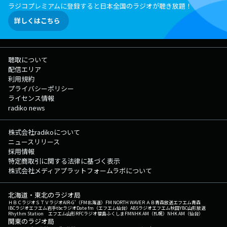
ラジコプレミアムに登録すると日本全国のラジオが聴き放題！
詳しくはこちら
聴取について
配信エリア
利用規約
プライバシーポリシー
ライセンス情報
radiko news
株式会社radikoについて
ニュースリリース
採用情報
特定商取引に関する法律に基づく表示
株式会社メディアプラットフォームラボについて
北海道・東北のラジオ局
ＨＢＣラジオ
ＳＴＶラジオ
AIR-G'（FM北海道）
FM NORTH WAVE
ＲＡＢ青森放送
エフエム青森
IBCラジオ
エフエム岩手
tbcラジオ
Date fm（エフエム仙台）
ABSラジオ
エフエム秋田
YBC山形放送
Rhythm Station エフエム山形
RFCラジオ福島
ふくしまFM
NHK AM（札幌）
NHK AM（仙台）
関東のラジオ局