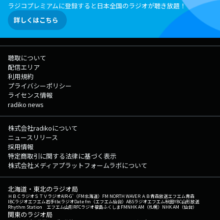
ラジコプレミアムに登録すると日本全国のラジオが聴き放題！
詳しくはこちら
聴取について
配信エリア
利用規約
プライバシーポリシー
ライセンス情報
radiko news
株式会社radikoについて
ニュースリリース
採用情報
特定商取引に関する法律に基づく表示
株式会社メディアプラットフォームラボについて
北海道・東北のラジオ局
ＨＢＣラジオ
ＳＴＶラジオ
AIR-G'（FM北海道）
FM NORTH WAVE
ＲＡＢ青森放送
エフエム青森
IBCラジオ
エフエム岩手
tbcラジオ
Date fm（エフエム仙台）
ABSラジオ
エフエム秋田
YBC山形放送
Rhythm Station エフエム山形
RFCラジオ福島
ふくしまFM
NHK AM（札幌）
NHK AM（仙台）
関東のラジオ局