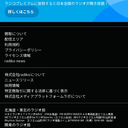
ラジコプレミアムに登録すると日本全国のラジオが聴き放題！
詳しくはこちら
聴取について
配信エリア
利用規約
プライバシーポリシー
ライセンス情報
radiko news
株式会社radikoについて
ニュースリリース
採用情報
特定商取引に関する法律に基づく表示
株式会社メディアプラットフォームラボについて
北海道・東北のラジオ局
ＨＢＣラジオ
ＳＴＶラジオ
AIR-G'（FM北海道）
FM NORTH WAVE
ＲＡＢ青森放送
エフエム青森
IBCラジオ
エフエム岩手
tbcラジオ
Date fm（エフエム仙台）
ABSラジオ
エフエム秋田
YBC山形放送
Rhythm Station エフエム山形
RFCラジオ福島
ふくしまFM
NHK AM（札幌）
NHK AM（仙台）
関東のラジオ局