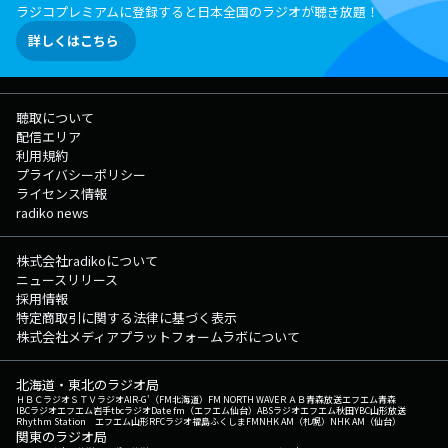
ラジコプレミアムに登録すると日本全国のラジオが聴き放題！
詳しくはこちら
聴取について
配信エリア
利用規約
プライバシーポリシー
ライセンス情報
radiko news
株式会社radikoについて
ニュースリリース
採用情報
特定商取引に関する法律に基づく表示
株式会社メディアプラットフォームラボについて
北海道・東北のラジオ局
ＨＢＣラジオ
ＳＴＶラジオ
AIR-G'（FM北海道）
FM NORTH WAVE
ＲＡＢ青森放送
エフエム青森
IBCラジオ
エフエム岩手
tbcラジオ
Date fm（エフエム仙台）
ABSラジオ
エフエム秋田
YBC山形放送
Rhythm Station エフエム山形
RFCラジオ福島
ふくしまFM
NHK AM（札幌）
NHK AM（仙台）
関東のラジオ局