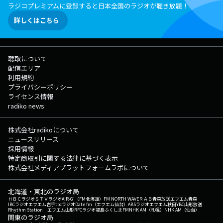
ラジコプレミアムに登録すると日本全国のラジオが聴き放題！
詳しくはこちら
聴取について
配信エリア
利用規約
プライバシーポリシー
ライセンス情報
radiko news
株式会社radikoについて
ニュースリリース
採用情報
特定商取引に関する法律に基づく表示
株式会社メディアプラットフォームラボについて
北海道・東北のラジオ局
ＨＢＣラジオ
ＳＴＶラジオ
AIR-G'（FM北海道）
FM NORTH WAVE
ＲＡＢ青森放送
エフエム青森
IBCラジオ
エフエム岩手
tbcラジオ
Date fm（エフエム仙台）
ABSラジオ
エフエム秋田
YBC山形放送
Rhythm Station エフエム山形
RFCラジオ福島
ふくしまFM
NHK AM（札幌）
NHK AM（仙台）
関東のラジオ局