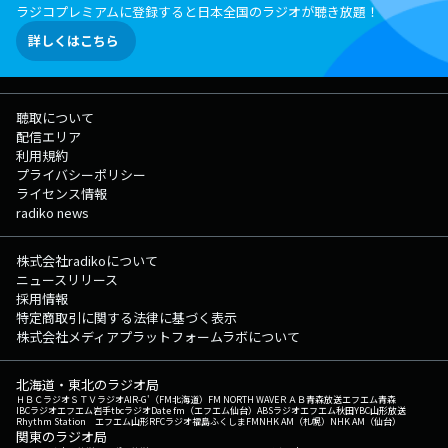
ラジコプレミアムに登録すると日本全国のラジオが聴き放題！
詳しくはこちら
聴取について
配信エリア
利用規約
プライバシーポリシー
ライセンス情報
radiko news
株式会社radikoについて
ニュースリリース
採用情報
特定商取引に関する法律に基づく表示
株式会社メディアプラットフォームラボについて
北海道・東北のラジオ局
ＨＢＣラジオ
ＳＴＶラジオ
AIR-G'（FM北海道）
FM NORTH WAVE
ＲＡＢ青森放送
エフエム青森
IBCラジオ
エフエム岩手
tbcラジオ
Date fm（エフエム仙台）
ABSラジオ
エフエム秋田
YBC山形放送
Rhythm Station エフエム山形
RFCラジオ福島
ふくしまFM
NHK AM（札幌）
NHK AM（仙台）
関東のラジオ局