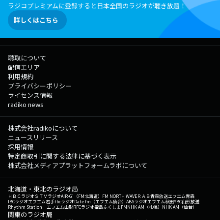
ラジコプレミアムに登録すると日本全国のラジオが聴き放題！
詳しくはこちら
聴取について
配信エリア
利用規約
プライバシーポリシー
ライセンス情報
radiko news
株式会社radikoについて
ニュースリリース
採用情報
特定商取引に関する法律に基づく表示
株式会社メディアプラットフォームラボについて
北海道・東北のラジオ局
ＨＢＣラジオ
ＳＴＶラジオ
AIR-G'（FM北海道）
FM NORTH WAVE
ＲＡＢ青森放送
エフエム青森
IBCラジオ
エフエム岩手
tbcラジオ
Date fm（エフエム仙台）
ABSラジオ
エフエム秋田
YBC山形放送
Rhythm Station エフエム山形
RFCラジオ福島
ふくしまFM
NHK AM（札幌）
NHK AM（仙台）
関東のラジオ局