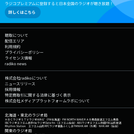
ラジコプレミアムに登録すると日本全国のラジオが聴き放題！
詳しくはこちら
聴取について
配信エリア
利用規約
プライバシーポリシー
ライセンス情報
radiko news
株式会社radikoについて
ニュースリリース
採用情報
特定商取引に関する法律に基づく表示
株式会社メディアプラットフォームラボについて
北海道・東北のラジオ局
ＨＢＣラジオ
ＳＴＶラジオ
AIR-G'（FM北海道）
FM NORTH WAVE
ＲＡＢ青森放送
エフエム青森
IBCラジオ
エフエム岩手
tbcラジオ
Date fm（エフエム仙台）
ABSラジオ
エフエム秋田
YBC山形放送
Rhythm Station エフエム山形
RFCラジオ福島
ふくしまFM
NHK AM（札幌）
NHK AM（仙台）
関東のラジオ局