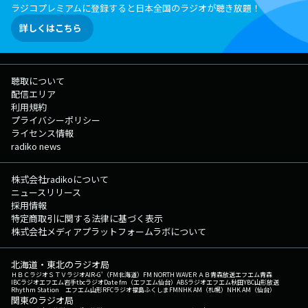
ラジコプレミアムに登録すると日本全国のラジオが聴き放題！
詳しくはこちら
聴取について
配信エリア
利用規約
プライバシーポリシー
ライセンス情報
radiko news
株式会社radikoについて
ニュースリリース
採用情報
特定商取引に関する法律に基づく表示
株式会社メディアプラットフォームラボについて
北海道・東北のラジオ局
ＨＢＣラジオ
ＳＴＶラジオ
AIR-G'（FM北海道）
FM NORTH WAVE
ＲＡＢ青森放送
エフエム青森
IBCラジオ
エフエム岩手
tbcラジオ
Date fm（エフエム仙台）
ABSラジオ
エフエム秋田
YBC山形放送
Rhythm Station エフエム山形
RFCラジオ福島
ふくしまFM
NHK AM（札幌）
NHK AM（仙台）
関東のラジオ局