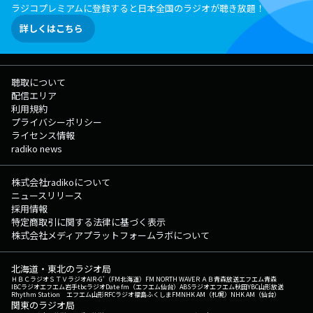
ラジコプレミアムに登録すると日本全国のラジオが聴き放題！
詳しくはこちら
聴取について
配信エリア
利用規約
プライバシーポリシー
ライセンス情報
radiko news
株式会社radikoについて
ニュースリリース
採用情報
特定商取引に関する法律に基づく表示
株式会社メディアプラットフォームラボについて
北海道・東北のラジオ局
ＨＢＣラジオ
ＳＴＶラジオ
AIR-G'（FM北海道）
FM NORTH WAVE
ＲＡＢ青森放送
エフエム青森
IBCラジオ
エフエム岩手
tbcラジオ
Date fm（エフエム仙台）
ABSラジオ
エフエム秋田
YBC山形放送
Rhythm Station エフエム山形
RFCラジオ福島
ふくしまFM
NHK AM（札幌）
NHK AM（仙台）
関東のラジオ局