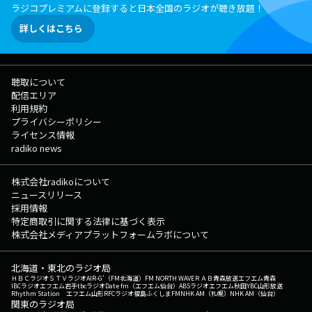
ラジコプレミアムに登録すると日本全国のラジオが聴き放題！
詳しくはこちら
聴取について
配信エリア
利用規約
プライバシーポリシー
ライセンス情報
radiko news
株式会社radikoについて
ニュースリリース
採用情報
特定商取引に関する法律に基づく表示
株式会社メディアプラットフォームラボについて
北海道・東北のラジオ局
ＨＢＣラジオ
ＳＴＶラジオ
AIR-G'（FM北海道）
FM NORTH WAVE
ＲＡＢ青森放送
エフエム青森
IBCラジオ
エフエム岩手
tbcラジオ
Date fm（エフエム仙台）
ABSラジオ
エフエム秋田
YBC山形放送
Rhythm Station エフエム山形
RFCラジオ福島
ふくしまFM
NHK AM（札幌）
NHK AM（仙台）
関東のラジオ局