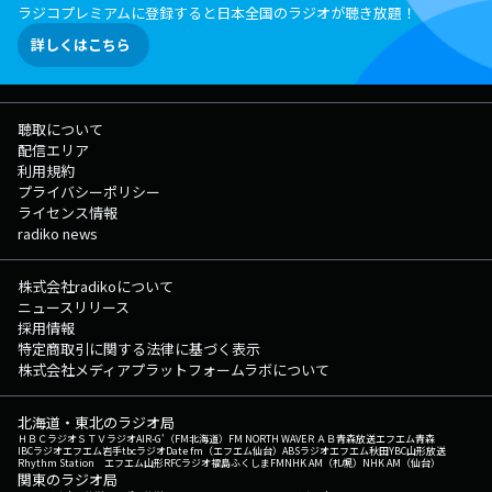
ラジコプレミアムに登録すると日本全国のラジオが聴き放題！
詳しくはこちら
聴取について
配信エリア
利用規約
プライバシーポリシー
ライセンス情報
radiko news
株式会社radikoについて
ニュースリリース
採用情報
特定商取引に関する法律に基づく表示
株式会社メディアプラットフォームラボについて
北海道・東北のラジオ局
ＨＢＣラジオ
ＳＴＶラジオ
AIR-G'（FM北海道）
FM NORTH WAVE
ＲＡＢ青森放送
エフエム青森
IBCラジオ
エフエム岩手
tbcラジオ
Date fm（エフエム仙台）
ABSラジオ
エフエム秋田
YBC山形放送
Rhythm Station エフエム山形
RFCラジオ福島
ふくしまFM
NHK AM（札幌）
NHK AM（仙台）
関東のラジオ局