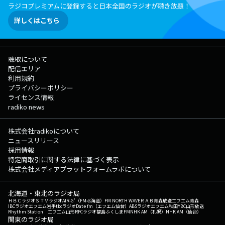
ラジコプレミアムに登録すると日本全国のラジオが聴き放題！
詳しくはこちら
聴取について
配信エリア
利用規約
プライバシーポリシー
ライセンス情報
radiko news
株式会社radikoについて
ニュースリリース
採用情報
特定商取引に関する法律に基づく表示
株式会社メディアプラットフォームラボについて
北海道・東北のラジオ局
ＨＢＣラジオ
ＳＴＶラジオ
AIR-G'（FM北海道）
FM NORTH WAVE
ＲＡＢ青森放送
エフエム青森
IBCラジオ
エフエム岩手
tbcラジオ
Date fm（エフエム仙台）
ABSラジオ
エフエム秋田
YBC山形放送
Rhythm Station エフエム山形
RFCラジオ福島
ふくしまFM
NHK AM（札幌）
NHK AM（仙台）
関東のラジオ局