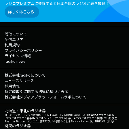
ラジコプレミアムに登録すると日本全国のラジオが聴き放題！
詳しくはこちら
聴取について
配信エリア
利用規約
プライバシーポリシー
ライセンス情報
radiko news
株式会社radikoについて
ニュースリリース
採用情報
特定商取引に関する法律に基づく表示
株式会社メディアプラットフォームラボについて
北海道・東北のラジオ局
ＨＢＣラジオ
ＳＴＶラジオ
AIR-G'（FM北海道）
FM NORTH WAVE
ＲＡＢ青森放送
エフエム青森
IBCラジオ
エフエム岩手
tbcラジオ
Date fm（エフエム仙台）
ABSラジオ
エフエム秋田
YBC山形放送
Rhythm Station エフエム山形
RFCラジオ福島
ふくしまFM
NHK AM（札幌）
NHK AM（仙台）
関東のラジオ局