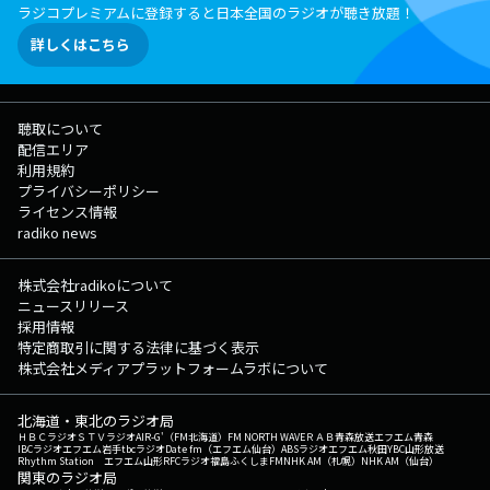
ラジコプレミアムに登録すると日本全国のラジオが聴き放題！
詳しくはこちら
聴取について
配信エリア
利用規約
プライバシーポリシー
ライセンス情報
radiko news
株式会社radikoについて
ニュースリリース
採用情報
特定商取引に関する法律に基づく表示
株式会社メディアプラットフォームラボについて
北海道・東北のラジオ局
ＨＢＣラジオ
ＳＴＶラジオ
AIR-G'（FM北海道）
FM NORTH WAVE
ＲＡＢ青森放送
エフエム青森
IBCラジオ
エフエム岩手
tbcラジオ
Date fm（エフエム仙台）
ABSラジオ
エフエム秋田
YBC山形放送
Rhythm Station エフエム山形
RFCラジオ福島
ふくしまFM
NHK AM（札幌）
NHK AM（仙台）
関東のラジオ局