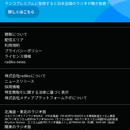
ラジコプレミアムに登録すると日本全国のラジオが聴き放題！
詳しくはこちら
聴取について
配信エリア
利用規約
プライバシーポリシー
ライセンス情報
radiko news
株式会社radikoについて
ニュースリリース
採用情報
特定商取引に関する法律に基づく表示
株式会社メディアプラットフォームラボについて
北海道・東北のラジオ局
ＨＢＣラジオ
ＳＴＶラジオ
AIR-G'（FM北海道）
FM NORTH WAVE
ＲＡＢ青森放送
エフエム青森
IBCラジオ
エフエム岩手
tbcラジオ
Date fm（エフエム仙台）
ABSラジオ
エフエム秋田
YBC山形放送
Rhythm Station エフエム山形
RFCラジオ福島
ふくしまFM
NHK AM（札幌）
NHK AM（仙台）
関東のラジオ局