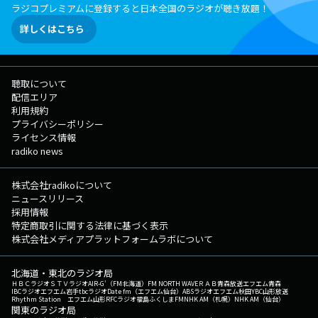
ラジコプレミアムに登録すると日本全国のラジオが聴き放題！
詳しくはこちら
聴取について
配信エリア
利用規約
プライバシーポリシー
ライセンス情報
radiko news
株式会社radikoについて
ニュースリリース
採用情報
特定商取引に関する法律に基づく表示
株式会社メディアプラットフォームラボについて
北海道・東北のラジオ局
ＨＢＣラジオ
ＳＴＶラジオ
AIR-G'（FM北海道）
FM NORTH WAVE
ＲＡＢ青森放送
エフエム青森
IBCラジオ
エフエム岩手
tbcラジオ
Date fm（エフエム仙台）
ABSラジオ
エフエム秋田
YBC山形放送
Rhythm Station エフエム山形
RFCラジオ福島
ふくしまFM
NHK AM（札幌）
NHK AM（仙台）
関東のラジオ局