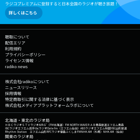
ラジコプレミアムに登録すると日本全国のラジオが聴き放題！
詳しくはこちら
聴取について
配信エリア
利用規約
プライバシーポリシー
ライセンス情報
radiko news
株式会社radikoについて
ニュースリリース
採用情報
特定商取引に関する法律に基づく表示
株式会社メディアプラットフォームラボについて
北海道・東北のラジオ局
ＨＢＣラジオ
ＳＴＶラジオ
AIR-G'（FM北海道）
FM NORTH WAVE
ＲＡＢ青森放送
エフエム青森
IBCラジオ
エフエム岩手
tbcラジオ
Date fm（エフエム仙台）
ABSラジオ
エフエム秋田
YBC山形放送
Rhythm Station エフエム山形
RFCラジオ福島
ふくしまFM
NHK AM（札幌）
NHK AM（仙台）
関東のラジオ局