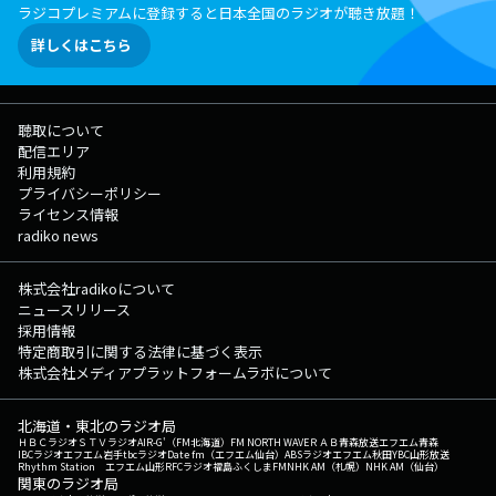
ラジコプレミアムに登録すると日本全国のラジオが聴き放題！
詳しくはこちら
聴取について
配信エリア
利用規約
プライバシーポリシー
ライセンス情報
radiko news
株式会社radikoについて
ニュースリリース
採用情報
特定商取引に関する法律に基づく表示
株式会社メディアプラットフォームラボについて
北海道・東北のラジオ局
ＨＢＣラジオ
ＳＴＶラジオ
AIR-G'（FM北海道）
FM NORTH WAVE
ＲＡＢ青森放送
エフエム青森
IBCラジオ
エフエム岩手
tbcラジオ
Date fm（エフエム仙台）
ABSラジオ
エフエム秋田
YBC山形放送
Rhythm Station エフエム山形
RFCラジオ福島
ふくしまFM
NHK AM（札幌）
NHK AM（仙台）
関東のラジオ局