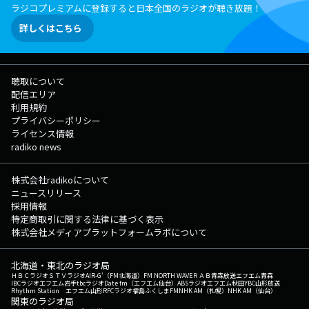
ラジコプレミアムに登録すると日本全国のラジオが聴き放題！
詳しくはこちら
聴取について
配信エリア
利用規約
プライバシーポリシー
ライセンス情報
radiko news
株式会社radikoについて
ニュースリリース
採用情報
特定商取引に関する法律に基づく表示
株式会社メディアプラットフォームラボについて
北海道・東北のラジオ局
ＨＢＣラジオ
ＳＴＶラジオ
AIR-G'（FM北海道）
FM NORTH WAVE
ＲＡＢ青森放送
エフエム青森
IBCラジオ
エフエム岩手
tbcラジオ
Date fm（エフエム仙台）
ABSラジオ
エフエム秋田
YBC山形放送
Rhythm Station エフエム山形
RFCラジオ福島
ふくしまFM
NHK AM（札幌）
NHK AM（仙台）
関東のラジオ局