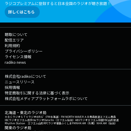
ラジコプレミアムに登録すると日本全国のラジオが聴き放題！
詳しくはこちら
聴取について
配信エリア
利用規約
プライバシーポリシー
ライセンス情報
radiko news
株式会社radikoについて
ニュースリリース
採用情報
特定商取引に関する法律に基づく表示
株式会社メディアプラットフォームラボについて
北海道・東北のラジオ局
ＨＢＣラジオ
ＳＴＶラジオ
AIR-G'（FM北海道）
FM NORTH WAVE
ＲＡＢ青森放送
エフエム青森
IBCラジオ
エフエム岩手
tbcラジオ
Date fm（エフエム仙台）
ABSラジオ
エフエム秋田
YBC山形放送
Rhythm Station エフエム山形
RFCラジオ福島
ふくしまFM
NHK AM（札幌）
NHK AM（仙台）
関東のラジオ局