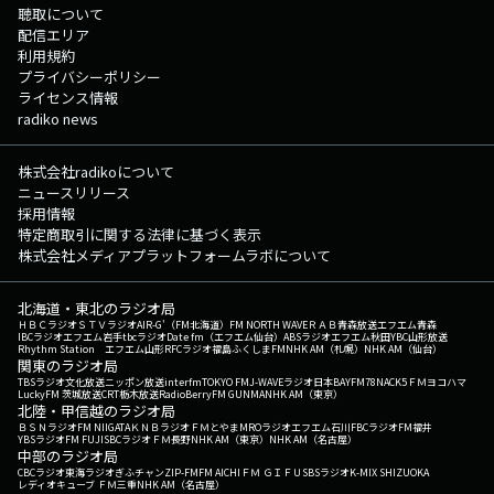
聴取について
配信エリア
利用規約
プライバシーポリシー
ライセンス情報
radiko news
株式会社radikoについて
ニュースリリース
採用情報
特定商取引に関する法律に基づく表示
株式会社メディアプラットフォームラボについて
北海道・東北のラジオ局
ＨＢＣラジオ
ＳＴＶラジオ
AIR-G'（FM北海道）
FM NORTH WAVE
ＲＡＢ青森放送
エフエム青森
IBCラジオ
エフエム岩手
tbcラジオ
Date fm（エフエム仙台）
ABSラジオ
エフエム秋田
YBC山形放送
Rhythm Station エフエム山形
RFCラジオ福島
ふくしまFM
NHK AM（札幌）
NHK AM（仙台）
関東のラジオ局
TBSラジオ
文化放送
ニッポン放送
interfm
TOKYO FM
J-WAVE
ラジオ日本
BAYFM78
NACK5
ＦＭヨコハマ
LuckyFM 茨城放送
CRT栃木放送
RadioBerry
FM GUNMA
NHK AM（東京）
北陸・甲信越のラジオ局
ＢＳＮラジオ
FM NIIGATA
ＫＮＢラジオ
ＦＭとやま
MROラジオ
エフエム石川
FBCラジオ
FM福井
YBSラジオ
FM FUJI
SBCラジオ
ＦＭ長野
NHK AM（東京）
NHK AM（名古屋）
中部のラジオ局
CBCラジオ
東海ラジオ
ぎふチャン
ZIP-FM
FM AICHI
ＦＭ ＧＩＦＵ
SBSラジオ
K-MIX SHIZUOKA
レディオキューブ ＦＭ三重
NHK AM（名古屋）