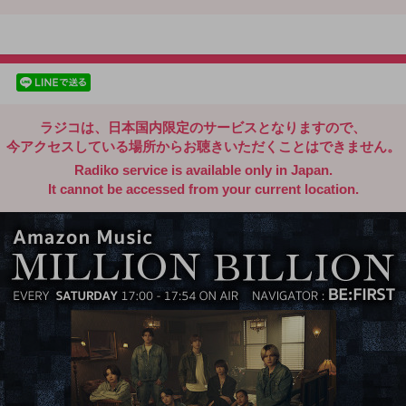
radiko.jp
facebookでシェア
lineでシェア
ラジコは、日本国内限定のサービスとなりますので、
今アクセスしている場所からお聴きいただくことはできません。
Radiko service is available only in Japan.
It cannot be accessed from your current location.