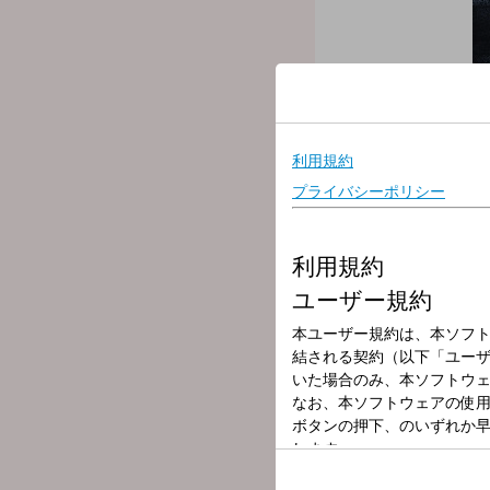
放送局
放送時間
2024年8月24日
番組名
Amazon Music 
BE:FIRSTがナビゲート。
ネクストステージへと突き
BE:FIRSTのニューアル
BE:FIRSTがナビゲートAmazo
BE:FIRSTがネクスト
注目の音楽やカルチャーを
今週の担当はMANATOとS
今回は、最新アルバム『2
番組からの重大発表もお聴
月替わりでメンバーが今気