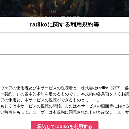
radikoに関する利用規約等
（土）17:00～18:00
MILLION BILLION
進むべくいい音楽と出会い、注目の音楽やカルチャーを深掘りしていきます！
バム『2:BE』からの、新曲初解禁も！
n Music MILLION BILLION
ステージへと突き進むべくいい音楽と出会い、
深掘りしていきます！
HUNTO。
:BE』からの新曲をどこよりも早く初解禁！
き逃しなく。
になる音楽やカルチャーを深掘りするコーナー。
承諾してradikoを利用する