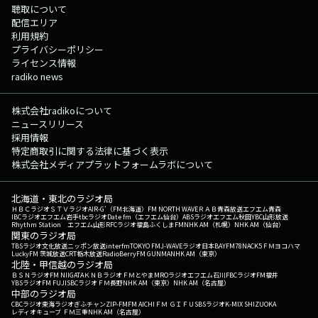
聴取について
配信エリア
利用規約
プライバシーポリシー
ライセンス情報
radiko news
株式会社radikoについて
ニュースリリース
採用情報
特定商取引に関する法律に基づく表示
株式会社メディアプラットフォームラボについて
北海道・東北のラジオ局
ＨＢＣラジオ
ＳＴＶラジオ
AIR-G'（FM北海道）
FM NORTH WAVE
ＲＡＢ青森放送
エフエム青森
IBCラジオ
エフエム岩手
tbcラジオ
Date fm（エフエム仙台）
ABSラジオ
エフエム秋田
YBC山形放送
Rhythm Station エフエム山形
RFCラジオ福島
ふくしまFM
NHK AM（札幌）
NHK AM（仙台）
関東のラジオ局
TBSラジオ
文化放送
ニッポン放送
interfm
TOKYO FM
J-WAVE
ラジオ日本
BAYFM78
NACK5
ＦＭヨコハマ
LuckyFM 茨城放送
CRT栃木放送
RadioBerry
FM GUNMA
NHK AM（東京）
北陸・甲信越のラジオ局
ＢＳＮラジオ
FM NIIGATA
ＫＮＢラジオ
ＦＭとやま
MROラジオ
エフエム石川
FBCラジオ
FM福井
YBSラジオ
FM FUJI
SBCラジオ
ＦＭ長野
NHK AM（東京）
NHK AM（名古屋）
中部のラジオ局
CBCラジオ
東海ラジオ
ぎふチャン
ZIP-FM
FM AICHI
ＦＭ ＧＩＦＵ
SBSラジオ
K-MIX SHIZUOKA
レディオキューブ ＦＭ三重
NHK AM（名古屋）