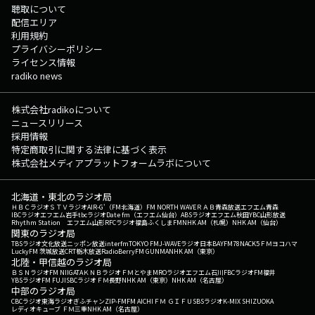
聴取について
配信エリア
利用規約
プライバシーポリシー
ライセンス情報
radiko news
株式会社radikoについて
ニュースリリース
採用情報
特定商取引に関する法律に基づく表示
株式会社メディアプラットフォームラボについて
北海道・東北のラジオ局
ＨＢＣラジオ
ＳＴＶラジオ
AIR-G'（FM北海道）
FM NORTH WAVE
ＲＡＢ青森放送
エフエム青森
IBCラジオ
エフエム岩手
tbcラジオ
Date fm（エフエム仙台）
ABSラジオ
エフエム秋田
YBC山形放送
Rhythm Station エフエム山形
RFCラジオ福島
ふくしまFM
NHK AM（札幌）
NHK AM（仙台）
関東のラジオ局
TBSラジオ
文化放送
ニッポン放送
interfm
TOKYO FM
J-WAVE
ラジオ日本
BAYFM78
NACK5
ＦＭヨコハマ
LuckyFM 茨城放送
CRT栃木放送
RadioBerry
FM GUNMA
NHK AM（東京）
北陸・甲信越のラジオ局
ＢＳＮラジオ
FM NIIGATA
ＫＮＢラジオ
ＦＭとやま
MROラジオ
エフエム石川
FBCラジオ
FM福井
YBSラジオ
FM FUJI
SBCラジオ
ＦＭ長野
NHK AM（東京）
NHK AM（名古屋）
中部のラジオ局
CBCラジオ
東海ラジオ
ぎふチャン
ZIP-FM
FM AICHI
ＦＭ ＧＩＦＵ
SBSラジオ
K-MIX SHIZUOKA
レディオキューブ ＦＭ三重
NHK AM（名古屋）