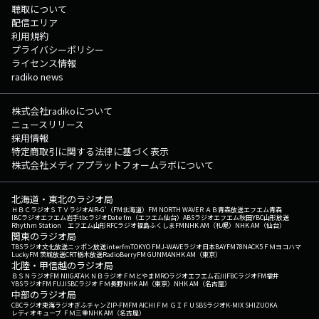
聴取について
配信エリア
利用規約
プライバシーポリシー
ライセンス情報
radiko news
株式会社radikoについて
ニュースリリース
採用情報
特定商取引に関する法律に基づく表示
株式会社メディアプラットフォームラボについて
北海道・東北のラジオ局
ＨＢＣラジオ
ＳＴＶラジオ
AIR-G'（FM北海道）
FM NORTH WAVE
ＲＡＢ青森放送
エフエム青森
IBCラジオ
エフエム岩手
tbcラジオ
Date fm（エフエム仙台）
ABSラジオ
エフエム秋田
YBC山形放送
Rhythm Station エフエム山形
RFCラジオ福島
ふくしまFM
NHK AM（札幌）
NHK AM（仙台）
関東のラジオ局
TBSラジオ
文化放送
ニッポン放送
interfm
TOKYO FM
J-WAVE
ラジオ日本
BAYFM78
NACK5
ＦＭヨコハマ
LuckyFM 茨城放送
CRT栃木放送
RadioBerry
FM GUNMA
NHK AM（東京）
北陸・甲信越のラジオ局
ＢＳＮラジオ
FM NIIGATA
ＫＮＢラジオ
ＦＭとやま
MROラジオ
エフエム石川
FBCラジオ
FM福井
YBSラジオ
FM FUJI
SBCラジオ
ＦＭ長野
NHK AM（東京）
NHK AM（名古屋）
中部のラジオ局
CBCラジオ
東海ラジオ
ぎふチャン
ZIP-FM
FM AICHI
ＦＭ ＧＩＦＵ
SBSラジオ
K-MIX SHIZUOKA
レディオキューブ ＦＭ三重
NHK AM（名古屋）