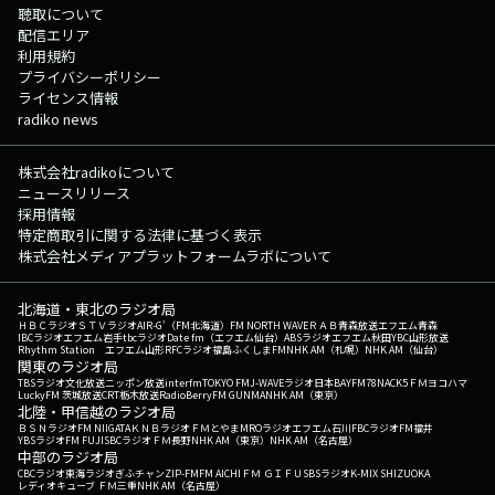
聴取について
配信エリア
利用規約
プライバシーポリシー
ライセンス情報
radiko news
株式会社radikoについて
ニュースリリース
採用情報
特定商取引に関する法律に基づく表示
株式会社メディアプラットフォームラボについて
北海道・東北のラジオ局
ＨＢＣラジオ
ＳＴＶラジオ
AIR-G'（FM北海道）
FM NORTH WAVE
ＲＡＢ青森放送
エフエム青森
IBCラジオ
エフエム岩手
tbcラジオ
Date fm（エフエム仙台）
ABSラジオ
エフエム秋田
YBC山形放送
Rhythm Station エフエム山形
RFCラジオ福島
ふくしまFM
NHK AM（札幌）
NHK AM（仙台）
関東のラジオ局
TBSラジオ
文化放送
ニッポン放送
interfm
TOKYO FM
J-WAVE
ラジオ日本
BAYFM78
NACK5
ＦＭヨコハマ
LuckyFM 茨城放送
CRT栃木放送
RadioBerry
FM GUNMA
NHK AM（東京）
北陸・甲信越のラジオ局
ＢＳＮラジオ
FM NIIGATA
ＫＮＢラジオ
ＦＭとやま
MROラジオ
エフエム石川
FBCラジオ
FM福井
YBSラジオ
FM FUJI
SBCラジオ
ＦＭ長野
NHK AM（東京）
NHK AM（名古屋）
中部のラジオ局
CBCラジオ
東海ラジオ
ぎふチャン
ZIP-FM
FM AICHI
ＦＭ ＧＩＦＵ
SBSラジオ
K-MIX SHIZUOKA
レディオキューブ ＦＭ三重
NHK AM（名古屋）