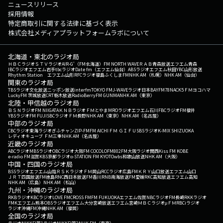
ニュースリリース
採用情報
特定商取引に関する法律に基づく表示
株式会社メディアプラットフォームラボについて
北海道・東北のラジオ局
ＨＢＣラジオ
ＳＴＶラジオ
AIR-G'（FM北海道）
FM NORTH WAVE
ＲＡＢ青森放送
エフエム青森
IBCラジオ
エフエム岩手
tbcラジオ
Date fm（エフエム仙台）
ABSラジオ
エフエム秋田
YBC山形放送
Rhythm Station エフエム山形
RFCラジオ福島
ふくしまFM
NHK AM（札幌）
NHK AM（仙台）
関東のラジオ局
TBSラジオ
文化放送
ニッポン放送
interfm
TOKYO FM
J-WAVE
ラジオ日本
BAYFM78
NACK5
ＦＭヨコハマ
LuckyFM 茨城放送
CRT栃木放送
RadioBerry
FM GUNMA
NHK AM（東京）
北陸・甲信越のラジオ局
ＢＳＮラジオ
FM NIIGATA
ＫＮＢラジオ
ＦＭとやま
MROラジオ
エフエム石川
FBCラジオ
FM福井
YBSラジオ
FM FUJI
SBCラジオ
ＦＭ長野
NHK AM（東京）
NHK AM（名古屋）
中部のラジオ局
CBCラジオ
東海ラジオ
ぎふチャン
ZIP-FM
FM AICHI
ＦＭ ＧＩＦＵ
SBSラジオ
K-MIX SHIZUOKA
レディオキューブ ＦＭ三重
NHK AM（名古屋）
近畿のラジオ局
ABCラジオ
MBSラジオ
OBCラジオ大阪
FM COCOLO
FM802
FM大阪
ラジオ関西
Kiss FM KOBE
e-radio FM滋賀
KBS京都ラジオ
α-STATION FM KYOTO
wbs和歌山放送
NHK AM（大阪）
中国・四国のラジオ局
BSSラジオ
エフエム山陰
ＲＳＫラジオ
ＦＭ岡山
RCCラジオ
広島FM
ＫＲＹ山口放送
エフエム山口
ＪＲＴ四国放送
FM徳島
RNC西日本放送
FM香川
RNB南海放送
FM愛媛
RKC高知放送
エフエム高知
NHK AM（広島）
NHK AM（松山）
九州・沖縄のラジオ局
RKBラジオ
KBCラジオ
LOVE FM
CROSS FM
FM FUKUOKA
エフエム佐賀
NBCラジオ
FM長崎
RKKラジオ
FMKエフエム熊本
OBSラジオ
エフエム大分
宮崎放送
エフエム宮崎
ＭＢＣラジオ
μＦＭ
RBCiラジオ
ラジオ沖縄
FM沖縄
NHK AM（福岡）
全国のラジオ局