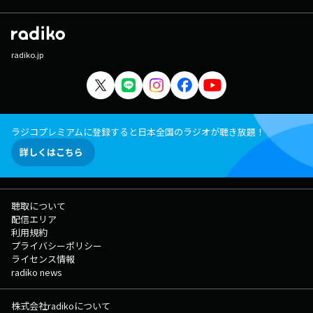
さんぽ～オープニング主題歌 / 井上あずみ 23:35 作ってあそぼ /
EVISBEATS FEAT.鎮座DOPENESS 23:51 おつかれSUMMER /
HALCALI 野性爆弾・くっきー！
radiko.jp
ラジコプレミアムに登録すると日本全国のラジオが聴き放題！
詳しくはこちら
聴取について
配信エリア
利用規約
プライバシーポリシー
ライセンス情報
radiko news
株式会社radikoについて