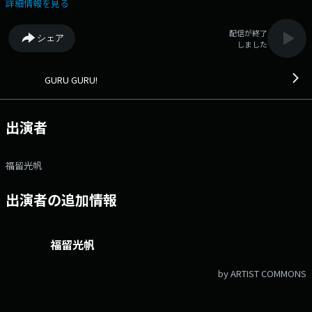
の自由研究ウィーク！ 水曜日は野性爆弾・くっきー！さんを迎えて
詳細情報を見る
「創作」についてグルグル考えていきます！ テーマ「創作しよう
よ！」 特別な才能はいらない！やらなくてもいいからこそ面白い！
配信が終了
シェア
自己表現や発見、達成感をくれる「創作」！ 芸人活動以外にも、音楽や
しました
アート活動も行なう、 野性爆弾・くっきー！さんと一緒に、 「創作」
の楽しさをグルグル考えていきます！ ★創作した・創作しているモノ
教えて！これからやってみたいことでもOK！ ★あなたが感じる創作活
GURU GURU!
動の魅力！ ★「創作」においてハードルに感じてしまうこと… メッ
セージは コチラ から！ ⚫︎真夏の自由研究進行中！ 真夏の自由研究
として水曜日で行ってきた「ボートレースのヘルメット制作」 いよいよ
出演者
完成！？ 自由研究の結果報告もお楽しみに♪ ▼夜10時35分頃からは
GURU GURU!がプッシュするアーティストが担当する10分のプログラム
【GRUUVE BUNCH】 毎週水曜日はWurtSが担当！ ★WurtSやリスナ
福留光帆
ーの皆さんにおすすめしたい楽曲や映画 ★音楽や映画から刺激をもらっ
たポイント ★WurtSの楽曲・ライブの感想など、ふつおた メッセー
出演者の追加情報
ジで教えてください！ ▼夜10時53分頃からは、若者のモヤモヤ・怒
り・違和感を短歌で叫ぶ【鈴木ジェロニモ半径3mの違和感短歌】 今週
は特別編！ 鈴木ジェロニモ脚本のラジオドラマ『町田を探せ』をお送り
します ◆SNSは「#グルグル813」「#jwave」をつけてポスト！番組
福留光帆
にリアルタイムで参加しよう！ 番組公式X では番組前後の様子や番組内
容をポストしていきます！！ 番組公式インスタグラム もフォローよろし
by ARTIST COMMONS
くお願いします！ 22:04 創造 / 星野源 22:16 夏嵐 / ジェニーハイ
22:30 SPEED×どうかしてる（GURU GURU! MASHUP） / なとり
×WURTS 22:39 BEAT / WURTS 23:07 芸術は大爆発だ！ / 板歯目 23:14