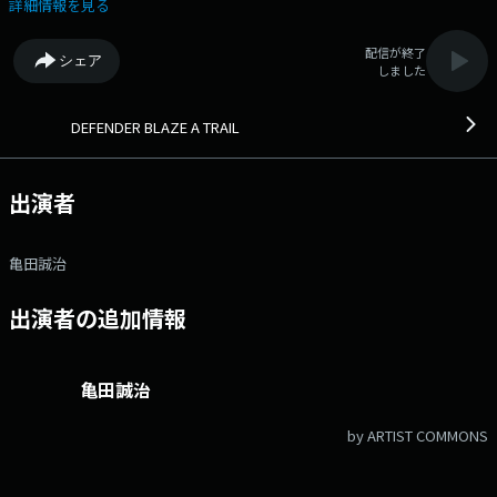
絢香さんが人生のターニングポイントで出会った曲、 背中を押してもら
詳細情報を見る
ったのはどんな曲だったのでしょうか？ たっぷり伺います！ 21:03
VISION OF LOVE / MARIAH CAREY 21:14 BLACK OR WHITE / MICHAEL
配信が終了
シェア
JACKSON 21:19 LOSE CONTROL / TEDDY SWIMS 21:29 I WON'T GIVE
しました
UP / JASON MRAZ 21:35 23 / LAWRENCE 21:40 花束じゃなくキミとい
たい / 絢香 絢香
DEFENDER BLAZE A TRAIL
出演者
亀田誠治
出演者の追加情報
亀田誠治
by ARTIST COMMONS