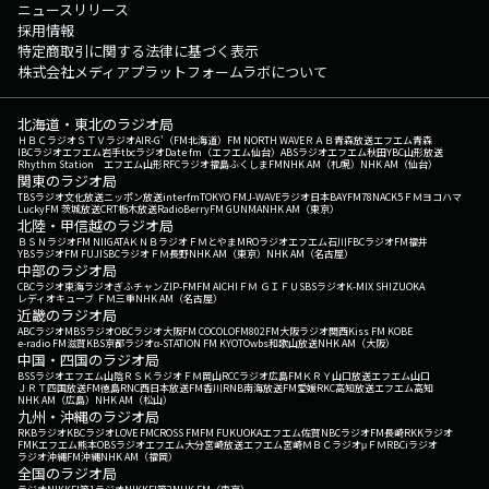
ニュースリリース
採用情報
特定商取引に関する法律に基づく表示
株式会社メディアプラットフォームラボについて
北海道・東北のラジオ局
ＨＢＣラジオ
ＳＴＶラジオ
AIR-G'（FM北海道）
FM NORTH WAVE
ＲＡＢ青森放送
エフエム青森
IBCラジオ
エフエム岩手
tbcラジオ
Date fm（エフエム仙台）
ABSラジオ
エフエム秋田
YBC山形放送
Rhythm Station エフエム山形
RFCラジオ福島
ふくしまFM
NHK AM（札幌）
NHK AM（仙台）
関東のラジオ局
TBSラジオ
文化放送
ニッポン放送
interfm
TOKYO FM
J-WAVE
ラジオ日本
BAYFM78
NACK5
ＦＭヨコハマ
LuckyFM 茨城放送
CRT栃木放送
RadioBerry
FM GUNMA
NHK AM（東京）
北陸・甲信越のラジオ局
ＢＳＮラジオ
FM NIIGATA
ＫＮＢラジオ
ＦＭとやま
MROラジオ
エフエム石川
FBCラジオ
FM福井
YBSラジオ
FM FUJI
SBCラジオ
ＦＭ長野
NHK AM（東京）
NHK AM（名古屋）
中部のラジオ局
CBCラジオ
東海ラジオ
ぎふチャン
ZIP-FM
FM AICHI
ＦＭ ＧＩＦＵ
SBSラジオ
K-MIX SHIZUOKA
レディオキューブ ＦＭ三重
NHK AM（名古屋）
近畿のラジオ局
ABCラジオ
MBSラジオ
OBCラジオ大阪
FM COCOLO
FM802
FM大阪
ラジオ関西
Kiss FM KOBE
e-radio FM滋賀
KBS京都ラジオ
α-STATION FM KYOTO
wbs和歌山放送
NHK AM（大阪）
中国・四国のラジオ局
BSSラジオ
エフエム山陰
ＲＳＫラジオ
ＦＭ岡山
RCCラジオ
広島FM
ＫＲＹ山口放送
エフエム山口
ＪＲＴ四国放送
FM徳島
RNC西日本放送
FM香川
RNB南海放送
FM愛媛
RKC高知放送
エフエム高知
NHK AM（広島）
NHK AM（松山）
九州・沖縄のラジオ局
RKBラジオ
KBCラジオ
LOVE FM
CROSS FM
FM FUKUOKA
エフエム佐賀
NBCラジオ
FM長崎
RKKラジオ
FMKエフエム熊本
OBSラジオ
エフエム大分
宮崎放送
エフエム宮崎
ＭＢＣラジオ
μＦＭ
RBCiラジオ
ラジオ沖縄
FM沖縄
NHK AM（福岡）
全国のラジオ局