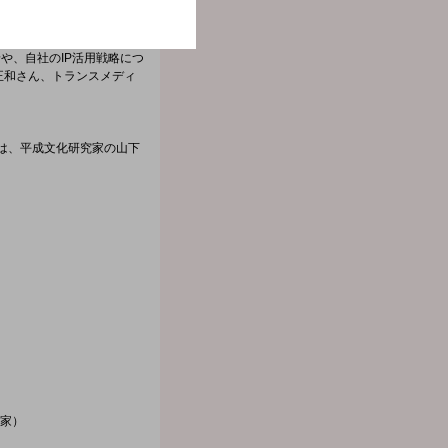
景や、自社のIP活用戦略につ
正和さん、トランスメディ
師は、平成文化研究家の山下
究家）