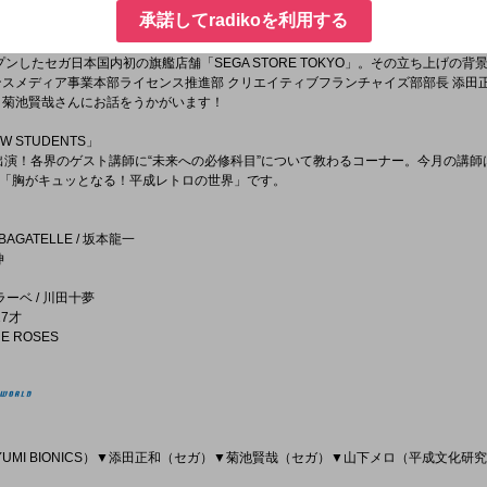
夢さんの頭の中の最先端をお届けするコーナー！
承諾してradikoを利用する
EN INNOVATION」
プンしたセガ日本国内初の旗艦店舗「SEGA STORE TOKYO」。その立ち上げの背
ンスメディア事業本部ライセンス推進部 クリエイティブフランチャイズ部部長 添田
 菊池賢哉さんにお話をうかがいます！
W STUDENTS」
も出演！各界のゲスト講師に“未来への必修科目”について教わるコーナー。今月の講
「胸がキュッとなる！平成レトロの世界」です。
O BAGATELLE / 坂本龍一
伸
ラーベ / 川田十夢
17才
NE ROSES
UMI BIONICS）▼添田正和（セガ）▼菊池賢哉（セガ）▼山下メロ（平成文化研