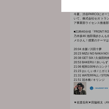
通りすがりの天才・川田十
■21時15分頃「GLOBAL OP
今夏、渋谷PARCOにオー
いて、株式会社セガ トラ
ア事業部ライセンス推進部
■21時40分頃「FRONT RO
乃木坂46 池田瑛紗さん
メロさん！授業のテーマは
20:04 水脈 / 川田十夢
20:23 MIZU NO NAKA N
20:38 GET SIX / 久保田利
20:53 BAKERU / 水いらず
21:06 昭和100年のコンク
21:23 おいしい水 / ニガミ
21:31 WATERFALL / STO
21:51 冠水橋 / キリンジ
▼佐渡岳利▼田脇裕太（AY