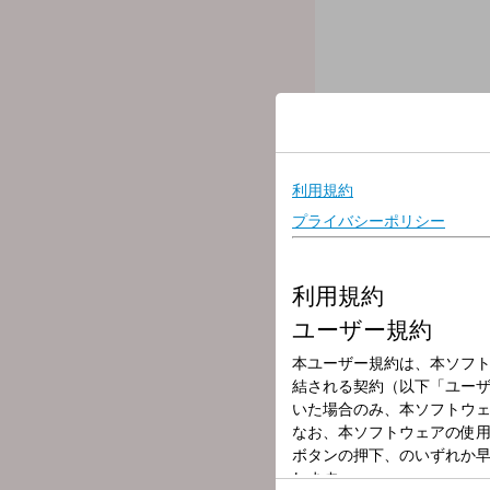
放送局
放送時間
2025年11月14
番組名
INNOVATION 
坂本龍一さん最後の3年半の軌
「好きなドキュメンタリー
■20時10分頃「Morisawa F
11月28日（金）公開、坂本龍
んにお話をうかがいます。
■20時40分頃「DREAM PI
労災予防や人材配置に活用で
裕太さんにお話をうかがい
■21時00分頃「BRAIN LA