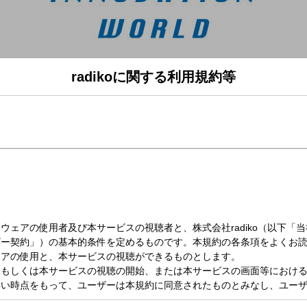
radikoに関する利用規約等
日（金）20:00～22:00
WORLD
跡を辿る映画『Ryuichi Sakamoto: Diaries』プロデューサー・佐渡岳利さ
」です。
onts ROAD TO INNOVATION」
一さん最後の3年半の軌跡を辿る映画『Ryuichi Sakamoto: Diaries』でプ
TCH」
きる、従業員の心身機能をAIを用いて自動測定するアプリとは？株式会社AYUMI BIO
ます！
BORATORY」